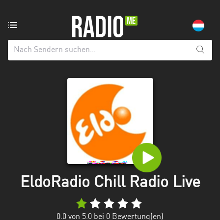
Radiosender
aus:
Alle
Regionen
Echternach
Esch-
sur-
Alzette
Luxemburg
Mecklenburg-
EldoRadio Chill Radio Live
Vorpommern
0.0
von 5.0 bei
0
Bewertung(en)